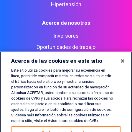
Hipertensión
Acerca de nosotros
Inversores
Oportunidades de trabajo
Contacto
Acerca de las cookies en este sitio
​​Este sitio utiliza cookies para mejorar su experiencia en
línea, permitirle compartir material en redes sociales, medir
el tráfico hacia este sitio web y mostrar anuncios
CVRx, Barostim, BAT, Barostim NEO, Barostim NEO2, BATwire
personalizados en función de su actividad de navegación.
y Outsmart the heart son marcas comerciales de CVRx, Inc. ©
Al pulsar ACEPTAR, usted confirma su autorización al uso de
2026 CVRx, Inc. Todos los derechos reservados. Todas las
cookies de CVRx y sus socios. Para rechazar las cookies no
esenciales en parte o en su totalidad o modificar sus
demás marcas comerciales son propiedad de sus
ajustes, haga clic en el botón de configuración de cookies.
respectivos dueños.
Si desea más información sobre las cookies utilizadas en
nuestro sitio, visite el Aviso sobre cookies de CVRx.
Aviso de privacidad
Aviso sobre cookies