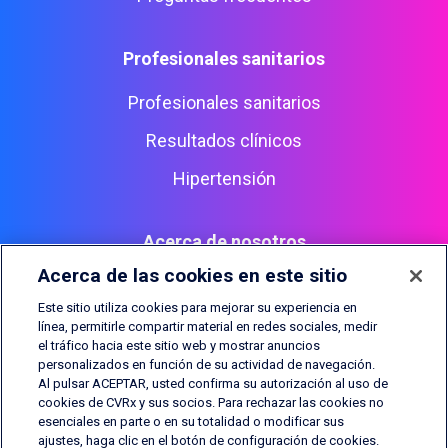
Profesionales sanitarios
Profesionales sanitarios
Resultados clínicos
Hipertensión
Acerca de nosotros
Acerca de las cookies en este sitio
Inversores
​​Este sitio utiliza cookies para mejorar su experiencia en
Oportunidades de trabajo
línea, permitirle compartir material en redes sociales, medir
el tráfico hacia este sitio web y mostrar anuncios
Contacto
personalizados en función de su actividad de navegación.
Al pulsar ACEPTAR, usted confirma su autorización al uso de
cookies de CVRx y sus socios. Para rechazar las cookies no
esenciales en parte o en su totalidad o modificar sus
ajustes, haga clic en el botón de configuración de cookies.
CVRx, Barostim, BAT, Barostim NEO, Barostim NEO2, BATwire